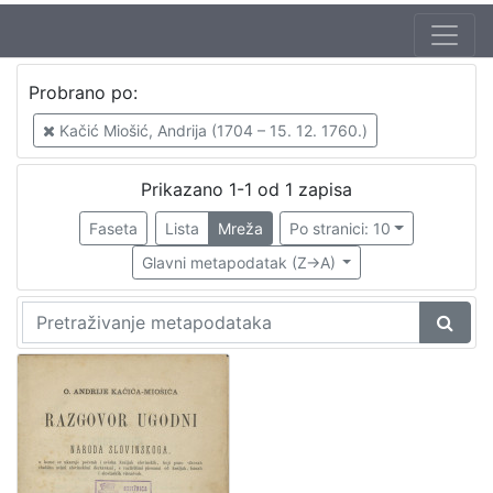
Jezik
Probrano po:
hrvatski
1
Kačić Miošić, Andrija (1704 – 15. 12. 1760.)
Prikazano 1-1 od 1 zapisa
[
1
Faseta
Lista
Mreža
Po stranici: 10
]
Glavni metapodatak (Z->A)
Nakladnička
cjelina
Digitalizirana zagrebačka baština
1
[
1
]