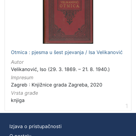
]
Zbirka
Knjige
1
[
Otmica : pjesma u šest pjevanja / Isa Velikanović
1
Autor
]
Velikanović, Iso (29. 3. 1869. – 21. 8. 1940.)
Impresum
Zagreb : Knjižnice grada Zagreba, 2020
Vrsta građe
knjiga
1
Izjava o pristupačnosti