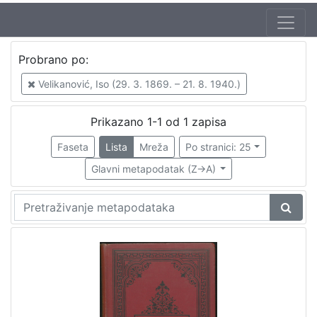
Jezik
Probrano po:
hrvatski
1
Velikanović, Iso (29. 3. 1869. – 21. 8. 1940.)
Prikazano 1-1 od 1 zapisa
[
1
Faseta
Lista
Mreža
Po stranici: 25
]
Glavni metapodatak (Z->A)
Nakladnička
cjelina
Zagreb na pragu modernog doba
1
Digitalizirana zagrebačka baština
1
[
2