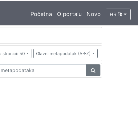
Početna
O portalu
Novo
HR
 stranici: 50
Glavni metapodatak (A->Z)