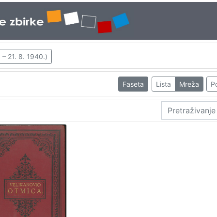
 – 21. 8. 1940.)
Faseta
Lista
Mreža
Po