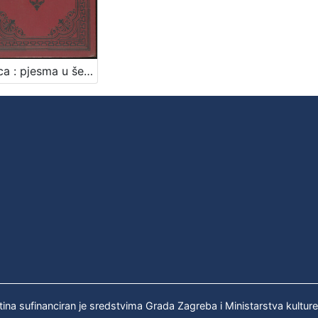
Otmica : pjesma u šest pjevanja / Isa Velikanović
tina sufinanciran je sredstvima Grada Zagreba i Ministarstva kultur