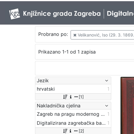
Probrano po:
Velikanović, Iso (29. 3. 1869.
Prikazano 1-1 od 1 zapisa
Jezik
hrvatski
1
[1]
Nakladnička cjelina
Zagreb na pragu modernog doba
1
Digitalizirana zagrebačka baština
1
[2]