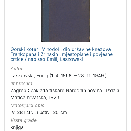
Zbirka
Knjige
1
[
1
Gorski kotar i Vinodol : dio državine knezova
]
Frankopana i Zrinskih : mjestopisne i povjesne
crtice / napisao Emilij Laszowski
Autor
Laszowski, Emilij (1. 4. 1868. – 28. 11. 1949.)
Impresum
Zagreb : Zaklada tiskare Narodnih novina ; Izdala
Matica hrvatska, 1923
Materijalni opis
IV, 281 str. : ilustr. ; 20 cm
Vrsta građe
knjiga