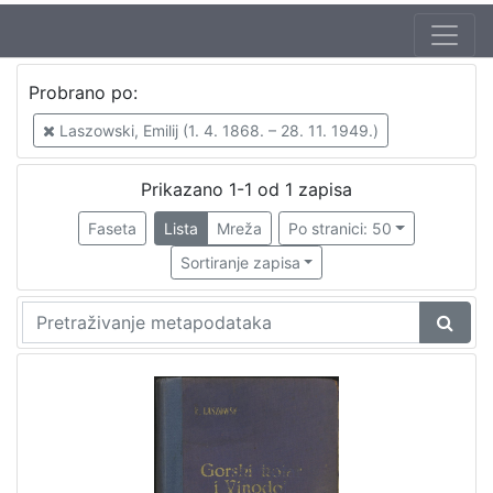
Jezik
Probrano po:
hrvatski
1
Laszowski, Emilij (1. 4. 1868. – 28. 11. 1949.)
Prikazano 1-1 od 1 zapisa
[
1
Faseta
Lista
Mreža
Po stranici: 50
]
Sortiranje zapisa
Nakladnička
cjelina
Obitelji Šubić, Zrinski i Frankopan
1
[
1
]