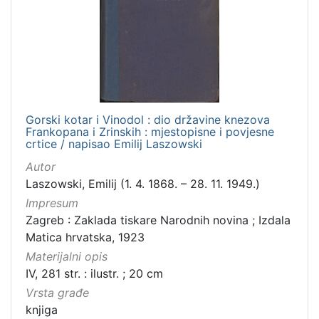
Zbirka
Knjige
1
[
1
Gorski kotar i Vinodol : dio državine knezova
]
Frankopana i Zrinskih : mjestopisne i povjesne
crtice / napisao Emilij Laszowski
Autor
Laszowski, Emilij (1. 4. 1868. – 28. 11. 1949.)
Impresum
Zagreb : Zaklada tiskare Narodnih novina ; Izdala
Matica hrvatska, 1923
Materijalni opis
IV, 281 str. : ilustr. ; 20 cm
Vrsta građe
knjiga