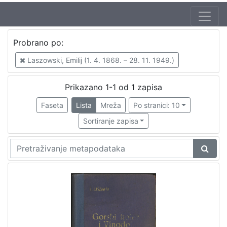
Jezik
Probrano po:
hrvatski
1
Laszowski, Emilij (1. 4. 1868. – 28. 11. 1949.)
Prikazano 1-1 od 1 zapisa
[
1
Faseta
Lista
Mreža
Po stranici: 10
]
Sortiranje zapisa
Nakladnička
cjelina
Obitelji Šubić, Zrinski i Frankopan
1
[
1
]