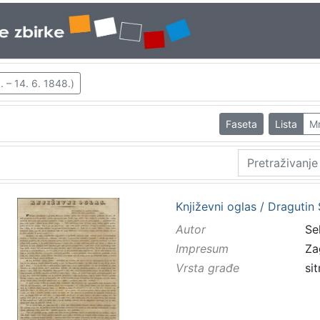
. – 14. 6. 1848.)
Faseta
Lista
M
Književni oglas / Dragutin 
Autor
Sel
Impresum
Za
Vrsta građe
sit