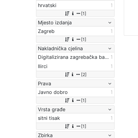
hrvatski
1
[1]
Mjesto izdanja
Zagreb
1
[1]
Nakladnička cjelina
Digitalizirana zagrebačka baština
1
Ilirci
1
[2]
Prava
Javno dobro
1
[1]
Vrsta građe
sitni tisak
1
[1]
Zbirka