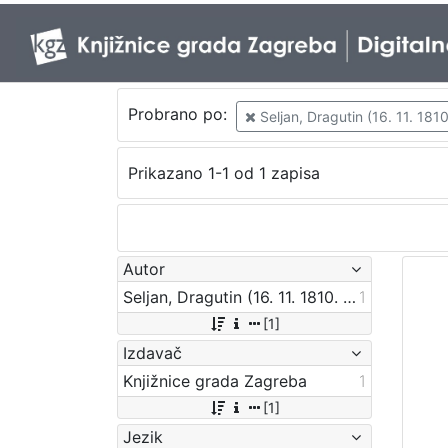
Probrano po:
Seljan, Dragutin (16. 11. 1810
Prikazano 1-1 od 1 zapisa
Autor
Seljan, Dragutin (16. 11. 1810. – 14. 6. 1848.)
1
[1]
Izdavač
Knjižnice grada Zagreba
1
[1]
Jezik