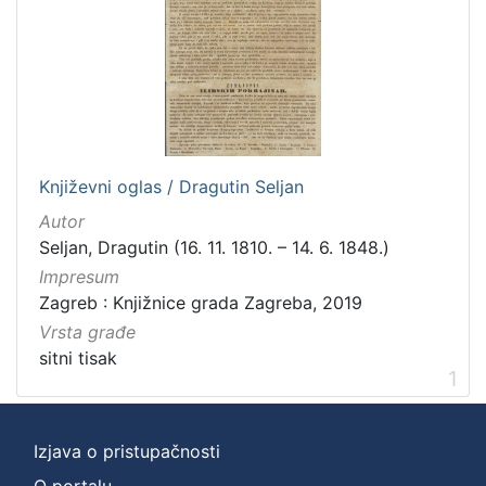
hrvatski
1
[
1
]
Književni oglas / Dragutin Seljan
Mjesto
Autor
izdanja
Seljan, Dragutin (16. 11. 1810. – 14. 6. 1848.)
Zagreb
1
Impresum
Zagreb : Knjižnice grada Zagreba, 2019
Vrsta građe
[
sitni tisak
1
1
]
Nakladnička
Izjava o pristupačnosti
cjelina