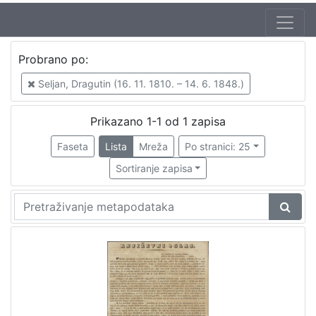
Autor
Probrano po:
Seljan, Dragutin (16. 11. 1810. – 14. 6. 1848.)
1
Seljan, Dragutin (16. 11. 1810. – 14. 6. 1848.)
Prikazano 1-1 od 1 zapisa
[
1
Faseta
Lista
Mreža
Po stranici: 25
]
Sortiranje zapisa
Izdavač
Knjižnice grada Zagreba
1
[
1
]
Jezik