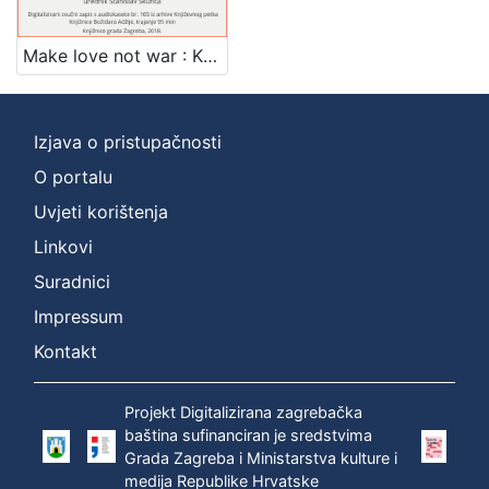
]
Zbirka
Make love not war : Književni petak, 19. 2. 1971., br. 372 / govori Rupprecht Slavko Baur ; urednik Stanislav Škunca
Usmeni izvori
1
Izjava o pristupačnosti
O portalu
[
1
Uvjeti korištenja
]
Linkovi
Suradnici
Impressum
Kontakt
Projekt Digitalizirana zagrebačka
baština sufinanciran je sredstvima
Grada Zagreba i Ministarstva kulture i
medija Republike Hrvatske