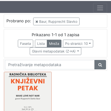
Jezik
Probrano po:
Baur, Rupprecht Slavko
hrvatski
1
Prikazano 1-1 od 1 zapisa
Faseta
Lista
Mreža
Po stranici: 10
[
1
Glavni metapodatak (Z->A)
]
Nakladnička
cjelina
Digitalizirana zagrebačka baština
1
Glasovi Književnog petka
1
[
2