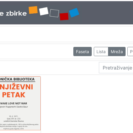
Faseta
Lista
Mreža
P