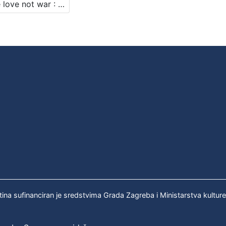
Make love not war : Književni petak, 19. 2. 1971., br. 372 / govori Rupprecht Slavko Baur ; urednik Stanislav Škunca
tina sufinanciran je sredstvima Grada Zagreba i Ministarstva kultur