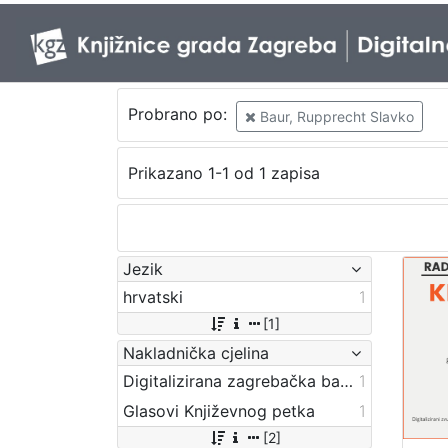
Probrano po:
Baur, Rupprecht Slavko
Prikazano 1-1 od 1 zapisa
Jezik
hrvatski
1
[1]
Nakladnička cjelina
Digitalizirana zagrebačka baština
1
Glasovi Književnog petka
1
[2]