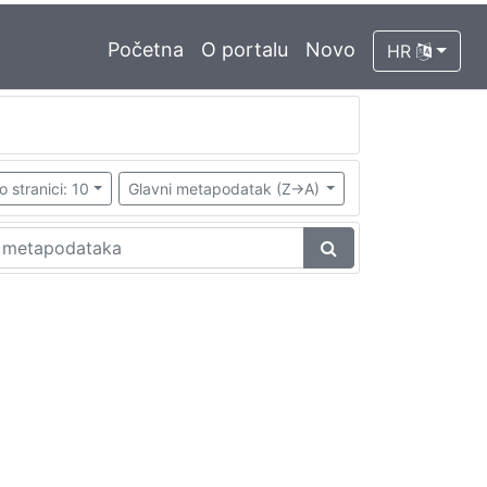
Početna
O portalu
Novo
HR
o stranici: 10
Glavni metapodatak (Z->A)