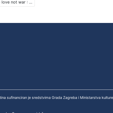
Make love not war : Književni petak, 19. 2. 1971., br. 372 / govori Rupprecht Slavko Baur ; urednik Stanislav Škunca
tina sufinanciran je sredstvima Grada Zagreba i Ministarstva kultur