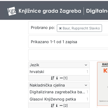
Probrano po:
Baur, Rupprecht Slavko
Prikazano 1-1 od 1 zapisa
Jezik
hrvatski
1
[1]
Nakladnička cjelina
Digitalizirana zagrebačka baština
1
Glasovi Književnog petka
1
[2]