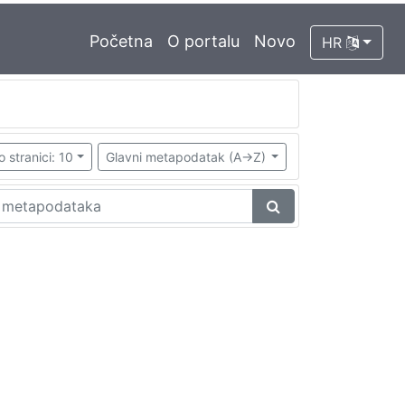
Početna
O portalu
Novo
HR
o stranici: 10
Glavni metapodatak (A->Z)