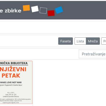
Faseta
Lista
Mreža
P