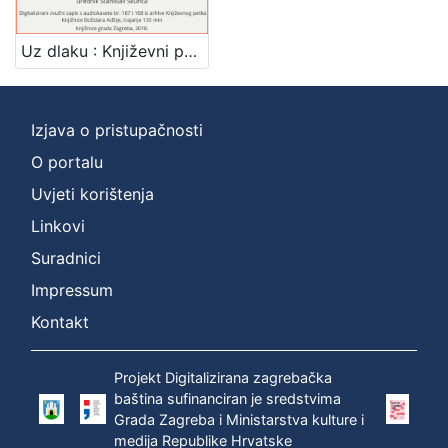
]
Zbirka
Uz dlaku : Književni petak, 19. 3. 1971., br. 375 / govori Igor Mandić ; urednik Stanislav Škunca
Usmeni izvori
1
Izjava o pristupačnosti
O portalu
[
1
Uvjeti korištenja
]
Linkovi
Suradnici
Impressum
Kontakt
Projekt Digitalizirana zagrebačka
baština sufinanciran je sredstvima
Grada Zagreba i Ministarstva kulture i
medija Republike Hrvatske