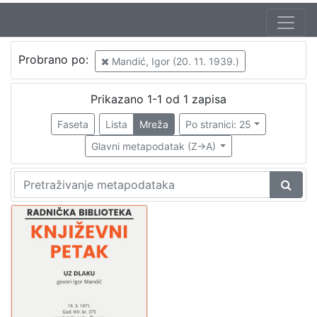
Jezik
Probrano po:
Mandić, Igor (20. 11. 1939.)
hrvatski
1
Prikazano 1-1 od 1 zapisa
Faseta
Lista
Mreža
Po stranici: 25
[
1
Glavni metapodatak (Z->A)
]
Nakladnička
cjelina
Digitalizirana zagrebačka baština
1
Glasovi Književnog petka
1
[
2