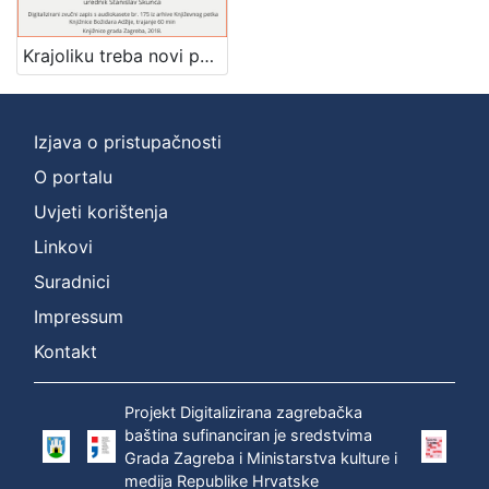
]
Zbirka
Krajoliku treba novi pogled dati : pjesništvo Mao Ce Tunga : Književni petak, dvorana u Novinarskom domu, 4. 2. 1972., br. 394 / Josip Sever ; urednik Stanislav Škunca
Usmeni izvori
1
Izjava o pristupačnosti
O portalu
[
1
Uvjeti korištenja
]
Linkovi
Suradnici
Impressum
Kontakt
Projekt Digitalizirana zagrebačka
baština sufinanciran je sredstvima
Grada Zagreba i Ministarstva kulture i
medija Republike Hrvatske