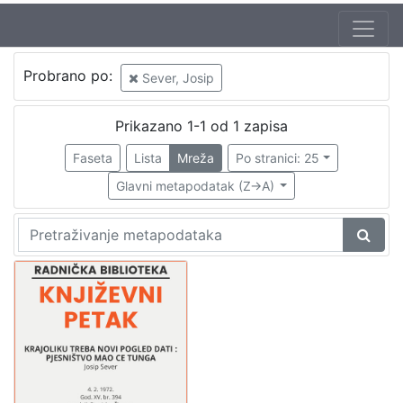
Jezik
Probrano po:
Sever, Josip
hrvatski
1
Prikazano 1-1 od 1 zapisa
Faseta
Lista
Mreža
Po stranici: 25
[
1
Glavni metapodatak (Z->A)
]
Nakladnička
cjelina
Digitalizirana zagrebačka baština
1
Glasovi Književnog petka
1
[
2