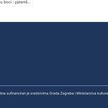
Brod u boci : pjesništvo Arsena Dedića : Književni petak, dvorana u Novinarskom domu, 18. 2. 1972., br. 396 / sudjeluju Arsen Denić, Zvonimir Golob ; urednik Stanislav Škunca
tina sufinanciran je sredstvima Grada Zagreba i Ministarstva kultur