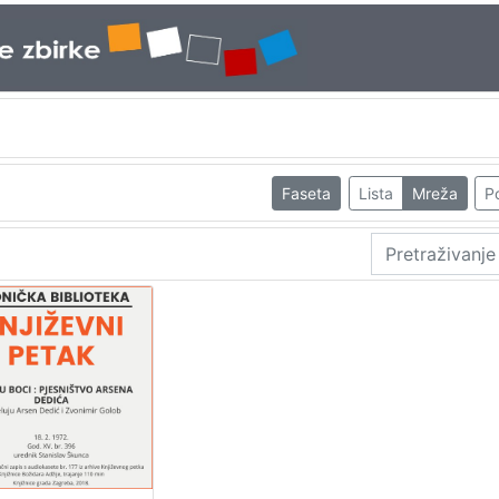
Faseta
Lista
Mreža
Po