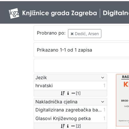
Probrano po:
Dedić, Arsen
Prikazano 1-1 od 1 zapisa
Jezik
hrvatski
1
[1]
Nakladnička cjelina
Digitalizirana zagrebačka baština
1
Glasovi Književnog petka
1
[2]