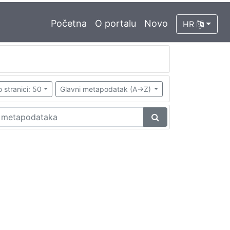
Početna
O portalu
Novo
HR
 stranici: 50
Glavni metapodatak (A->Z)