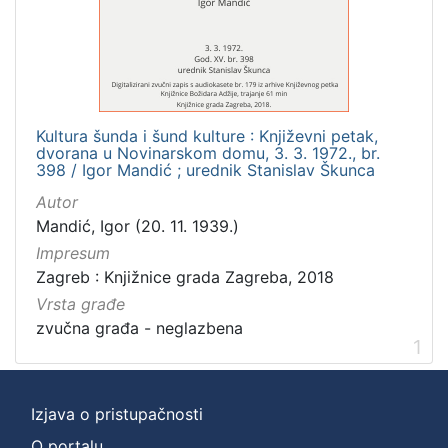
]
Zbirka
Usmeni izvori
1
Kultura šunda i šund kulture : Književni petak,
dvorana u Novinarskom domu, 3. 3. 1972., br.
[
398 / Igor Mandić ; urednik Stanislav Škunca
1
Autor
]
Mandić, Igor (20. 11. 1939.)
Impresum
Zagreb : Knjižnice grada Zagreba, 2018
Vrsta građe
zvučna građa - neglazbena
1
Izjava o pristupačnosti
O portalu