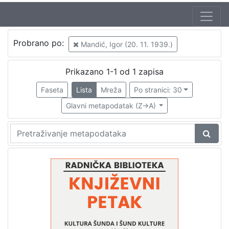
Jezik
Probrano po:
Mandić, Igor (20. 11. 1939.)
hrvatski
1
Prikazano 1-1 od 1 zapisa
Faseta
Lista
Mreža
Po stranici: 30
[
1
Glavni metapodatak (Z->A)
]
Nakladnička
cjelina
Digitalizirana zagrebačka baština
1
Glasovi Književnog petka
1
[
2