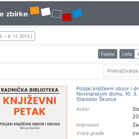
. – 6. 11. 2012.)
Faseta
Lista
Poljski književni obzor i d
Novinarskom domu, 10. 3. 19
Stanislav Škunca
Autor
Sla
20
Impresum
Za
Vrsta građe
zv