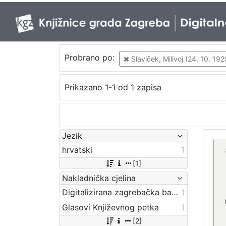
Probrano po:
Slaviček, Milivoj (24. 10. 1929
Prikazano 1-1 od 1 zapisa
Jezik
hrvatski
1
[1]
Nakladnička cjelina
Digitalizirana zagrebačka baština
1
Glasovi Književnog petka
1
[2]