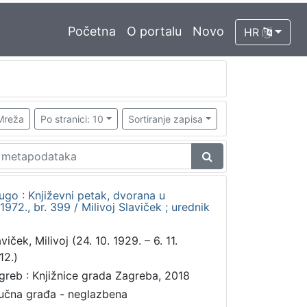
Početna
O portalu
Novo
HR
Mreža
Po stranici: 10
Sortiranje zapisa
rugo : Književni petak, dvorana u
72., br. 399 / Milivoj Slaviček ; urednik
viček, Milivoj (24. 10. 1929. – 6. 11.
12.)
greb : Knjižnice grada Zagreba, 2018
učna građa - neglazbena