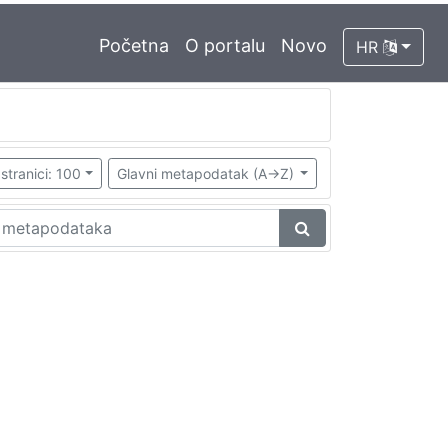
Početna
O portalu
Novo
HR
stranici: 100
Glavni metapodatak (A->Z)