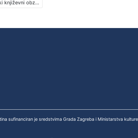
Poljski književni obzor i drugo : Književni petak, dvorana u Novinarskom domu, 10. 3. 1972., br. 399 / Milivoj Slaviček ; urednik Stanislav Škunca
tina sufinanciran je sredstvima Grada Zagreba i Ministarstva kultur