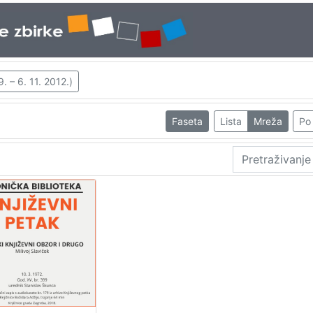
. – 6. 11. 2012.)
Faseta
Lista
Mreža
Po 