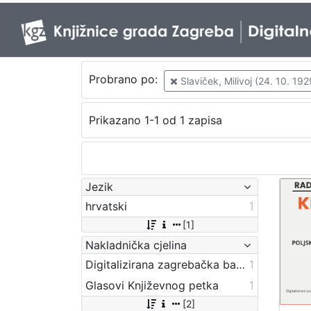
Probrano po:
Slaviček, Milivoj (24. 10. 1929
Prikazano 1-1 od 1 zapisa
Jezik
hrvatski
1
[1]
Nakladnička cjelina
Digitalizirana zagrebačka baština
1
Glasovi Književnog petka
1
[2]