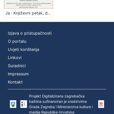
]
Zbirka
Ja : Književni petak, dvorana u Novinarskom domu, 31. 3. 1972., br. 402 / Josip Sever ; urednik Stanislav Škunca
Usmeni izvori
1
Izjava o pristupačnosti
O portalu
[
1
Uvjeti korištenja
]
Linkovi
Suradnici
Impressum
Kontakt
Projekt Digitalizirana zagrebačka
baština sufinanciran je sredstvima
Grada Zagreba i Ministarstva kulture i
medija Republike Hrvatske