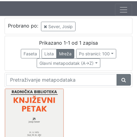
Jezik
Probrano po:
Sever, Josip
hrvatski
1
Prikazano 1-1 od 1 zapisa
Faseta
Lista
Mreža
Po stranici: 100
[
1
Glavni metapodatak (A->Z)
]
Nakladnička
cjelina
Digitalizirana zagrebačka baština
1
Glasovi Književnog petka
1
[
2