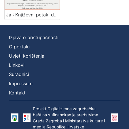
]
Zbirka
Ja : Književni petak, dvorana u Novinarskom domu, 31. 3. 1972., br. 402 / Josip Sever ; urednik Stanislav Škunca
Usmeni izvori
1
Izjava o pristupačnosti
O portalu
[
1
Uvjeti korištenja
]
Linkovi
Suradnici
Impressum
Kontakt
Projekt Digitalizirana zagrebačka
baština sufinanciran je sredstvima
Grada Zagreba i Ministarstva kulture i
medija Republike Hrvatske