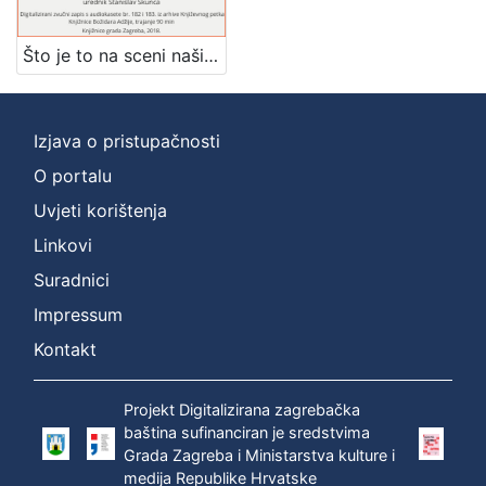
]
Zbirka
Što je to na sceni naših dana : Književni petak, dvorana u Novinarskom domu, 5. 5. 1972., br. 406 / Vjeran Zuppa ; urednik Stanislav Škunca
Usmeni izvori
1
Izjava o pristupačnosti
O portalu
[
1
Uvjeti korištenja
]
Linkovi
Suradnici
Impressum
Kontakt
Projekt Digitalizirana zagrebačka
baština sufinanciran je sredstvima
Grada Zagreba i Ministarstva kulture i
medija Republike Hrvatske