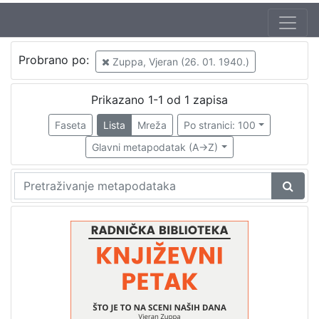
Jezik
Probrano po:
Zuppa, Vjeran (26. 01. 1940.)
hrvatski
1
Prikazano 1-1 od 1 zapisa
Faseta
Lista
Mreža
Po stranici: 100
[
1
Glavni metapodatak (A->Z)
]
Nakladnička
cjelina
Digitalizirana zagrebačka baština
1
Glasovi Književnog petka
1
[
2