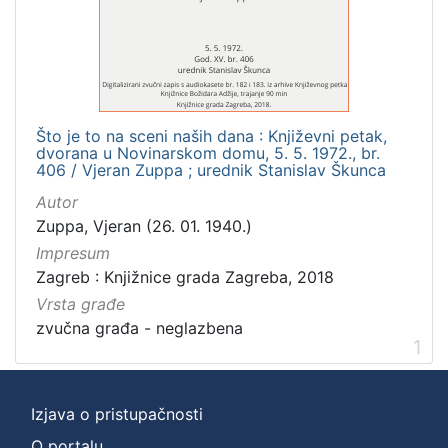
]
Zbirka
Usmeni izvori
1
Što je to na sceni naših dana : Književni petak,
dvorana u Novinarskom domu, 5. 5. 1972., br.
[
406 / Vjeran Zuppa ; urednik Stanislav Škunca
1
Autor
]
Zuppa, Vjeran (26. 01. 1940.)
Impresum
Zagreb : Knjižnice grada Zagreba, 2018
Vrsta građe
zvučna građa - neglazbena
1
Izjava o pristupačnosti
O portalu