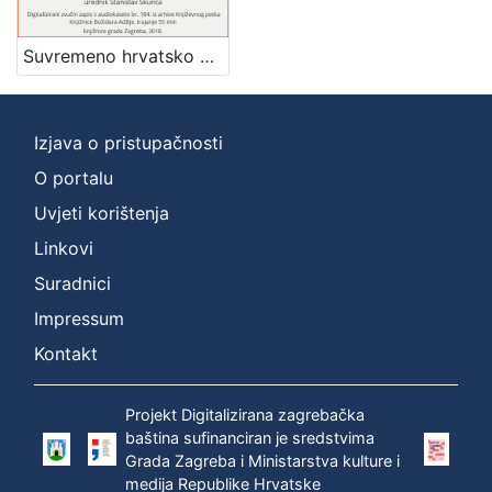
]
Zbirka
Suvremeno hrvatsko pjesništvo : Književni petak, dvorana u Novinarskom domu, 13. 10. 1972., br. 410 / Zvonimir Mrkonjić, Branimir Donat i Tonko Maroević ; urednik Stanislav Škunca
Usmeni izvori
1
Izjava o pristupačnosti
O portalu
[
1
Uvjeti korištenja
]
Linkovi
Suradnici
Impressum
Kontakt
Projekt Digitalizirana zagrebačka
baština sufinanciran je sredstvima
Grada Zagreba i Ministarstva kulture i
medija Republike Hrvatske