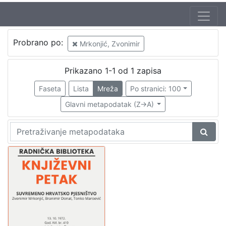
Jezik
Probrano po:
Mrkonjić, Zvonimir
hrvatski
1
Prikazano 1-1 od 1 zapisa
Faseta
Lista
Mreža
Po stranici: 100
[
1
Glavni metapodatak (Z->A)
]
Nakladnička
cjelina
Digitalizirana zagrebačka baština
1
Glasovi Književnog petka
1
[
2