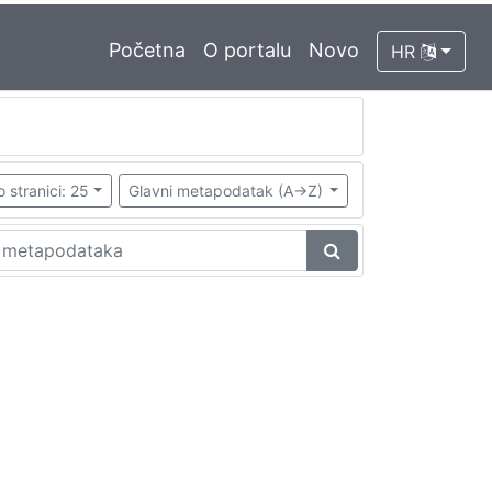
Početna
O portalu
Novo
HR
o stranici: 25
Glavni metapodatak (A->Z)