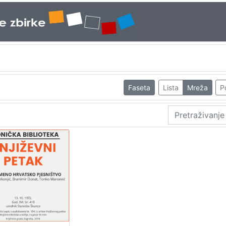
Faseta
Lista
Mreža
P