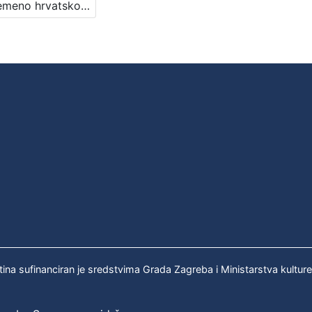
Suvremeno hrvatsko pjesništvo : Književni petak, dvorana u Novinarskom domu, 13. 10. 1972., br. 410 / Zvonimir Mrkonjić, Branimir Donat i Tonko Maroević ; urednik Stanislav Škunca
tina sufinanciran je sredstvima Grada Zagreba i Ministarstva kultur