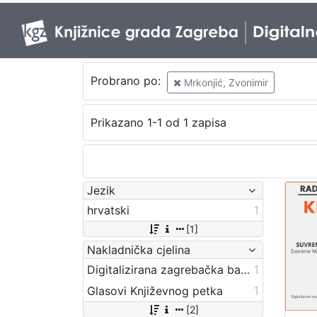
Probrano po:
Mrkonjić, Zvonimir
Prikazano 1-1 od 1 zapisa
Jezik
hrvatski
1
[1]
Nakladnička cjelina
Digitalizirana zagrebačka baština
1
Glasovi Književnog petka
1
[2]