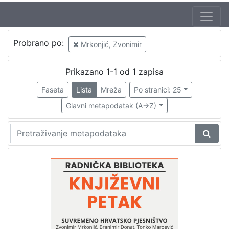
Jezik
Probrano po:
Mrkonjić, Zvonimir
hrvatski
1
Prikazano 1-1 od 1 zapisa
Faseta
Lista
Mreža
Po stranici: 25
[
1
Glavni metapodatak (A->Z)
]
Nakladnička
cjelina
Digitalizirana zagrebačka baština
1
Glasovi Književnog petka
1
[
2