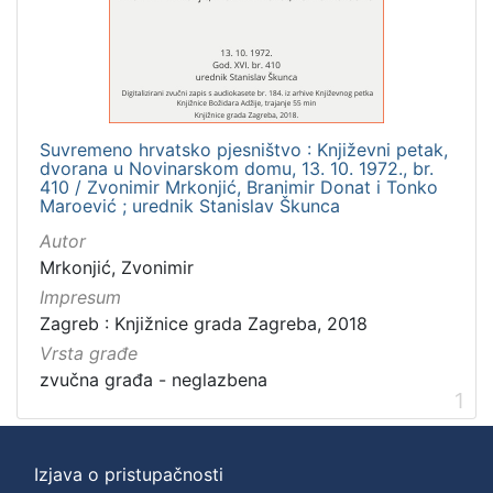
]
Zbirka
Usmeni izvori
1
Suvremeno hrvatsko pjesništvo : Književni petak,
dvorana u Novinarskom domu, 13. 10. 1972., br.
[
410 / Zvonimir Mrkonjić, Branimir Donat i Tonko
Maroević ; urednik Stanislav Škunca
1
]
Autor
Mrkonjić, Zvonimir
Impresum
Zagreb : Knjižnice grada Zagreba, 2018
Vrsta građe
zvučna građa - neglazbena
1
Izjava o pristupačnosti