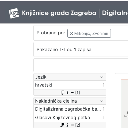
Probrano po:
Mrkonjić, Zvonimir
Prikazano 1-1 od 1 zapisa
Jezik
hrvatski
1
[1]
Nakladnička cjelina
Digitalizirana zagrebačka baština
1
Glasovi Književnog petka
1
[2]