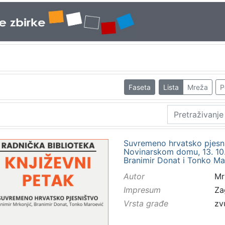
Faseta
Lista
Mreža
P
Suvremeno hrvatsko pjesni
Novinarskom domu, 13. 10. 
Branimir Donat i Tonko Ma
Autor
Mr
Impresum
Za
Vrsta građe
zv