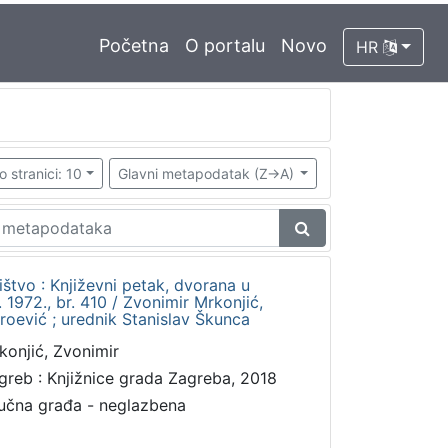
Početna
O portalu
Novo
HR
o stranici: 10
Glavni metapodatak (Z->A)
štvo : Književni petak, dvorana u
1972., br. 410 / Zvonimir Mrkonjić,
roević ; urednik Stanislav Škunca
konjić, Zvonimir
greb : Knjižnice grada Zagreba, 2018
učna građa - neglazbena