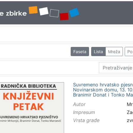
Faseta
Lista
Mreža
Po 
Suvremeno hrvatsko pjesni
Novinarskom domu, 13. 10. 
Branimir Donat i Tonko Ma
Autor
Mr
Impresum
Za
Vrsta građe
zv