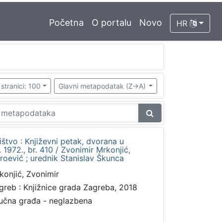
Početna
O portalu
Novo
HR
stranici: 100
Glavni metapodatak (Z->A)
štvo : Književni petak, dvorana u
1972., br. 410 / Zvonimir Mrkonjić,
roević ; urednik Stanislav Škunca
konjić, Zvonimir
greb : Knjižnice grada Zagreba, 2018
učna građa - neglazbena