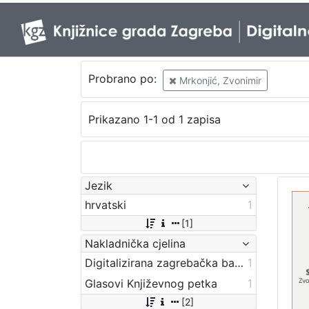
Probrano po:
Mrkonjić, Zvonimir
Prikazano 1-1 od 1 zapisa
Jezik
hrvatski
1
[1]
Nakladnička cjelina
Digitalizirana zagrebačka baština
1
Glasovi Književnog petka
1
[2]