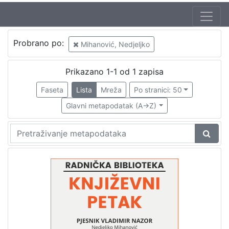
Jezik
Probrano po:
Mihanović, Nedjeljko
hrvatski
1
Prikazano 1-1 od 1 zapisa
Faseta
Lista
Mreža
Po stranici: 50
[
1
Glavni metapodatak (A->Z)
]
Nakladnička
cjelina
Glasovi Književnog petka
1
Digitalizirana zagrebačka baština
1
[
2