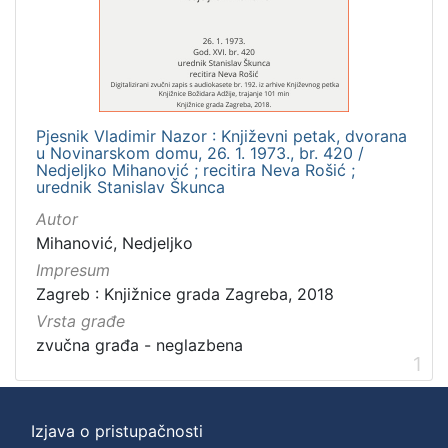
]
Zbirka
Usmeni izvori
1
Pjesnik Vladimir Nazor : Književni petak, dvorana
u Novinarskom domu, 26. 1. 1973., br. 420 /
[
Nedjeljko Mihanović ; recitira Neva Rošić ;
urednik Stanislav Škunca
1
]
Autor
Mihanović, Nedjeljko
Impresum
Zagreb : Knjižnice grada Zagreba, 2018
Vrsta građe
zvučna građa - neglazbena
1
Izjava o pristupačnosti