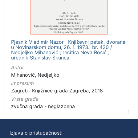
]
Zbirka
Usmeni izvori
1
Pjesnik Vladimir Nazor : Književni petak, dvorana
u Novinarskom domu, 26. 1. 1973., br. 420 /
[
Nedjeljko Mihanović ; recitira Neva Rošić ;
urednik Stanislav Škunca
1
]
Autor
Mihanović, Nedjeljko
Impresum
Zagreb : Knjižnice grada Zagreba, 2018
Vrsta građe
zvučna građa - neglazbena
1
Izjava o pristupačnosti