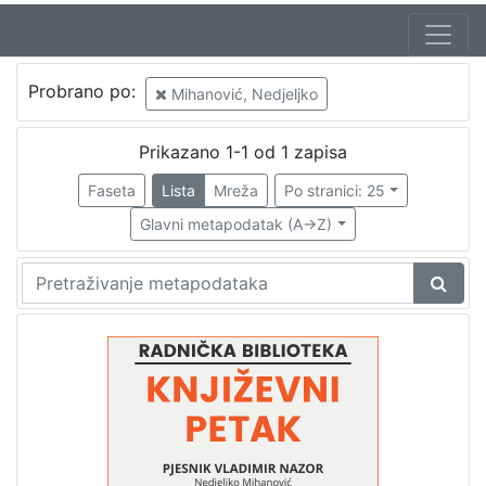
Jezik
Probrano po:
Mihanović, Nedjeljko
hrvatski
1
Prikazano 1-1 od 1 zapisa
Faseta
Lista
Mreža
Po stranici: 25
[
1
Glavni metapodatak (A->Z)
]
Nakladnička
cjelina
Digitalizirana zagrebačka baština
1
Glasovi Književnog petka
1
[
2