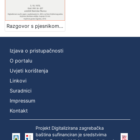
]
Zbirka
Usmeni izvori
1
Razgovor s pjesnikom, esejistom, kritikom - dobitnikom nagrade za životno djelo "Vladimir Nazor" : Književni petak, dvorana u Novinarskom domu, 5. 10. 1973., br. 437 / Šime Vučetić ; urednik Stanislav Škunca
Izjava o pristupačnosti
[
1
O portalu
]
Uvjeti korištenja
Linkovi
Suradnici
Impressum
Kontakt
Projekt Digitalizirana zagrebačka
baština sufinanciran je sredstvima