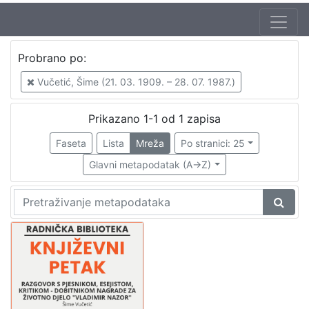
Jezik
Probrano po:
hrvatski
1
Vučetić, Šime (21. 03. 1909. – 28. 07. 1987.)
Prikazano 1-1 od 1 zapisa
[
1
Faseta
Lista
Mreža
Po stranici: 25
]
Glavni metapodatak (A->Z)
Nakladnička
cjelina
Digitalizirana zagrebačka baština
1
Glasovi Književnog petka
1
[
2