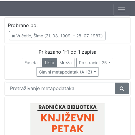
Jezik
Probrano po:
hrvatski
1
Vučetić, Šime (21. 03. 1909. – 28. 07. 1987.)
Prikazano 1-1 od 1 zapisa
[
1
Faseta
Lista
Mreža
Po stranici: 25
]
Glavni metapodatak (A->Z)
Nakladnička
cjelina
Digitalizirana zagrebačka baština
1
Glasovi Književnog petka
1
[
2