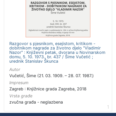
]
Zbirka
Usmeni izvori
1
Razgovor s pjesnikom, esejistom, kritikom -
[
dobitnikom nagrade za životno djelo "Vladimir
1
Nazor" : Književni petak, dvorana u Novinarskom
]
domu, 5. 10. 1973., br. 437 / Šime Vučetić ;
urednik Stanislav Škunca
Autor
Vučetić, Šime (21. 03. 1909. – 28. 07. 1987.)
Impresum
Zagreb : Knjižnice grada Zagreba, 2018
Vrsta građe
zvučna građa - neglazbena
1