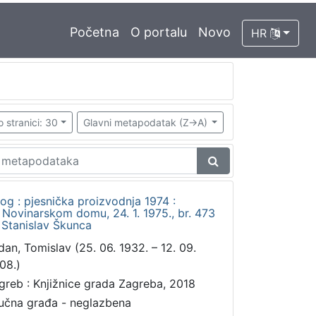
Početna
O portalu
Novo
HR
o stranici: 30
Glavni metapodatak (Z->A)
og : pjesnička proizvodnja 1974 :
 Novinarskom domu, 24. 1. 1975., br. 473
 Stanislav Škunca
dan, Tomislav (25. 06. 1932. – 12. 09.
08.)
greb : Knjižnice grada Zagreba, 2018
učna građa - neglazbena