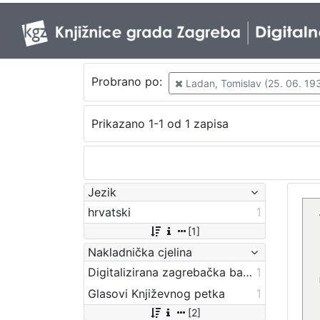
Probrano po:
Ladan, Tomislav (25. 06. 193
Prikazano 1-1 od 1 zapisa
Jezik
hrvatski
1
[1]
Nakladnička cjelina
Digitalizirana zagrebačka baština
1
Glasovi Književnog petka
1
[2]