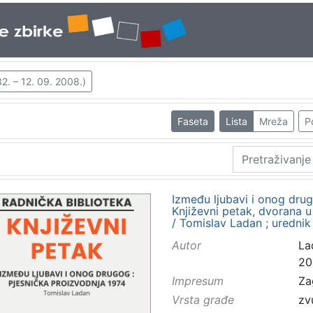
2. – 12. 09. 2008.)
Faseta
Lista
Mreža
P
Između ljubavi i onog drug
Književni petak, dvorana u
/ Tomislav Ladan ; urednik
Autor
La
20
Impresum
Za
Vrsta građe
zv