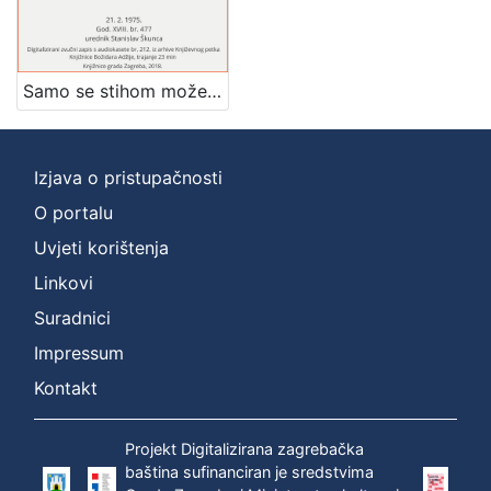
]
Zbirka
Usmeni izvori
1
Samo se stihom može reći to : poezija Miroslava Krleže : Književni petak, dvorana u Novinarskom domu, 21. 2. 1975., br. 477 / sudjeluju Miroslav Vaupotić, Goran Matović, Ivica Percl ; urednik Stanislav Škunca
Izjava o pristupačnosti
[
1
O portalu
]
Uvjeti korištenja
Linkovi
Suradnici
Impressum
Kontakt
Projekt Digitalizirana zagrebačka
baština sufinanciran je sredstvima