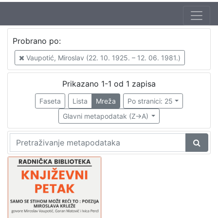
Jezik
Probrano po:
hrvatski
1
Vaupotić, Miroslav (22. 10. 1925. – 12. 06. 1981.)
Prikazano 1-1 od 1 zapisa
[
1
Faseta
Lista
Mreža
Po stranici: 25
]
Glavni metapodatak (Z->A)
Nakladnička
cjelina
Digitalizirana zagrebačka baština
1
Glasovi Književnog petka
1
[
2