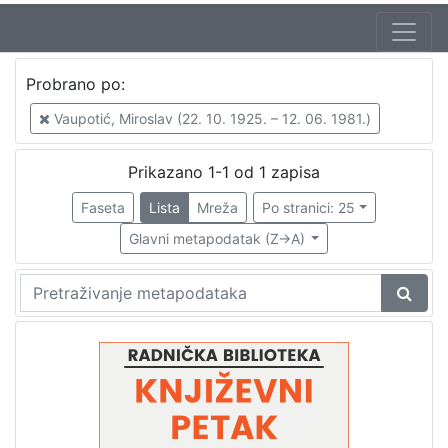
Jezik
Probrano po:
hrvatski
1
Vaupotić, Miroslav (22. 10. 1925. – 12. 06. 1981.)
Prikazano 1-1 od 1 zapisa
[
1
Faseta
Lista
Mreža
Po stranici: 25
]
Glavni metapodatak (Z->A)
Nakladnička
cjelina
Digitalizirana zagrebačka baština
1
Glasovi Književnog petka
1
[
2