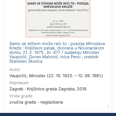
]
Zbirka
Usmeni izvori
1
Samo se stihom može reći to : poezija Miroslava
[
Krleže : Književni petak, dvorana u Novinarskom
1
domu, 21. 2. 1975., br. 477 / sudjeluju Miroslav
]
Vaupotić, Goran Matović, Ivica Percl ; urednik
Stanislav Škunca
Autor
Vaupotić, Miroslav (22. 10. 1925. – 12. 06. 1981.)
Impresum
Zagreb : Knjižnice grada Zagreba, 2018
Vrsta građe
zvučna građa - neglazbena
1