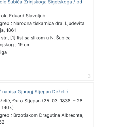
kole Šubića-Zrinjskoga Sigetskoga / od
rok, Eduard Slavoljub
greb : Narodna tiskarnica dra. Ljudevita
ja, 1861
str., [1] list sa slikom u N. Šubića
injskog ; 19 cm
jiga
3
 napisa Gjuragj Stjepan Deželić
želić, Đuro Stjepan (25. 03. 1838. – 28.
 1907.)
greb : Brzotiskom Dragutina Albrechta,
62