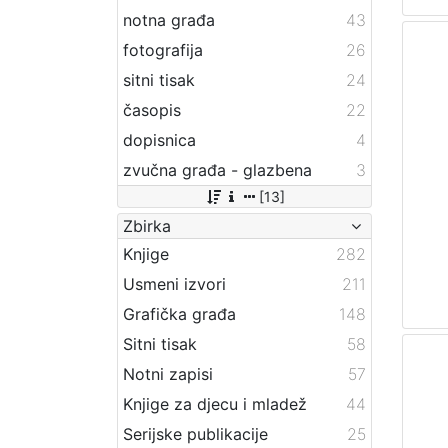
notna građa
43
fotografija
26
sitni tisak
24
časopis
22
dopisnica
4
zvučna građa - glazbena
3
[13]
Zbirka
Knjige
282
Usmeni izvori
211
Grafička građa
148
Sitni tisak
58
Notni zapisi
57
Knjige za djecu i mladež
44
Serijske publikacije
25