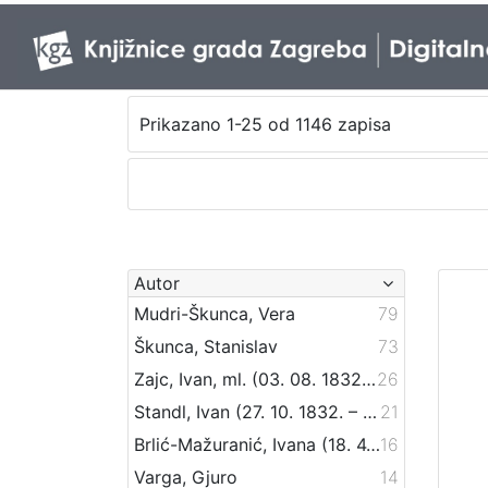
Prikazano 1-25 od 1146 zapisa
Autor
Mudri-Škunca, Vera
79
Škunca, Stanislav
73
Zajc, Ivan, ml. (03. 08. 1832. – 16. 12. 1914.)
26
Standl, Ivan (27. 10. 1832. – 30. 8. 1897.)
21
Brlić-Mažuranić, Ivana (18. 4. 1874. – 21. 9. 1938.)
16
Varga, Gjuro
14