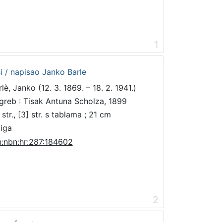
1
i / napisao Janko Barle
lè, Janko (12. 3. 1869. – 18. 2. 1941.)
greb : Tisak Antuna Scholza, 1899
str., [3] str. s tablama ; 21 cm
jiga
n:nbn:hr:287:184602
2