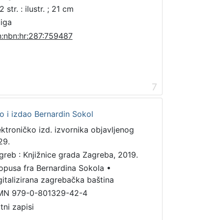
 str. : ilustr. ; 21 cm
jiga
n:nbn:hr:287:759487
7
dio i izdao Bernardin Sokol
ektroničko izd. izvornika objavljenog
29.
greb : Knjižnice grada Zagreba, 2019.
 opusa fra Bernardina Sokola
•
gitalizirana zagrebačka baština
MN 979-0-801329-42-4
tni zapisi