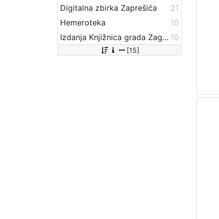
Digitalna zbirka Zaprešića
21
Hemeroteka
10
Izdanja Knjižnica grada Zagreba - E-knjige
10
[15]