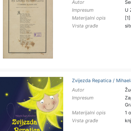
Autor
Še
Impresum
U 
Materijalni opis
[1]
Vrsta građe
sit
Zvijezda Repatica / Mihaela
Autor
Žu
Impresum
Za
Gr
Materijalni opis
1 
Vrsta građe
kn