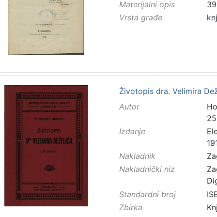
Materijalni opis
39
Vrsta građe
kn
Životopis dra. Velimira De
Autor
Ho
25
Izdanje
El
19
Nakladnik
Za
Nakladnički niz
Za
Di
Standardni broj
IS
Zbirka
Kn