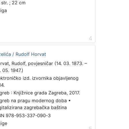
 str. ; 22 cm
jiga
4
želića / Rudolf Horvat
rvat, Rudolf, povjesničar (14. 03. 1873. –
. 05. 1947.)
ektroničko izd. izvornika objavljenog
14.
greb : Knjižnice grada Zagreba, 2017.
greb na pragu modernog doba
•
gitalizirana zagrebačka baština
BN 978-953-337-090-3
jige
5