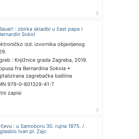
8
auer! : zbirka skladbi u čast pape i
 Bernardin Sokol
ektroničko izd. izvornika objavljenog
29.
greb : Knjižnice grada Zagreba, 2019.
 opusa fra Bernardina Sokola
•
gitalizirana zagrebačka baština
MN 979-0-801329-41-7
tni zapisi
9
čevu : u Samoboru 30. rujna 1875. /
lasbio Ivan pl. Zajc