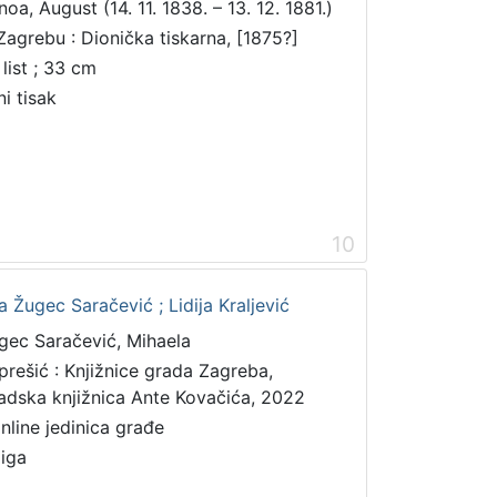
noa, August (14. 11. 1838. – 13. 12. 1881.)
Zagrebu : Dionička tiskarna, [1875?]
 list ; 33 cm
ni tisak
10
 Žugec Saračević ; Lidija Kraljević
gec Saračević, Mihaela
prešić : Knjižnice grada Zagreba,
adska knjižnica Ante Kovačića, 2022
online jedinica građe
jiga