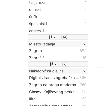
talijanski
4
danski
2
češki
2
španjolski
2
engleski
1
[14]
Mjesto izdanja
Zagreb
582
Zaprešić
16
[2]
Nakladnička cjelina
Digitalizirana zagrebačka baština
666
Zagreb na pragu modernog doba
350
Glasovi Književnog petka
211
Ilirci
53
Zagrebačke razglednice
50