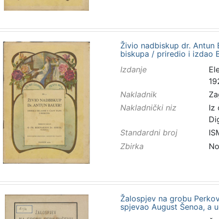
Živio nadbiskup dr. Antun B
biskupa / priredio i izdao
Izdanje
El
19
Nakladnik
Za
Nakladnički niz
Iz
Di
Standardni broj
IS
Zbirka
No
Žalospjev na grobu Perkov
spjevao August Šenoa, a ug