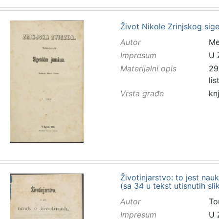
Život Nikole Zrinjskog sig
Autor
Mes
Impresum
U 
Materijalni opis
298
li
Vrsta građe
kn
Životinjarstvo: to jest nauk
(sa 34 u tekst utisnutih sl
Autor
To
Impresum
U 