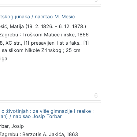
etskog junaka / nacrtao M. Mesić
ić, Matija (19. 2. 1826. – 6. 12. 1878.)
Zagrebu : Troškom Matice ilirske, 1866
, XC str., [1] presavijeni list s faks., [1]
st sa slikom Nikole Zrinskog ; 25 cm
jiga
6
 o životinjah : za više gimnazije i realke :
ikah) / napisao Josip Torbar
rbar, Josip
Zagrebu : Berzotis A. Jakića, 1863