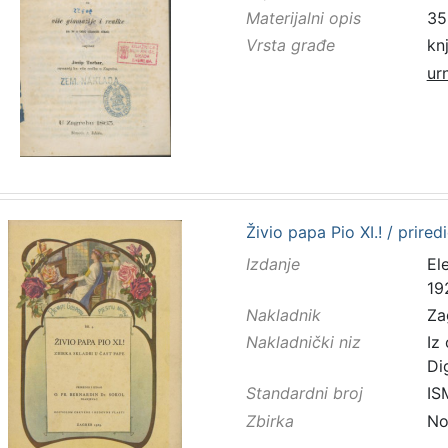
Materijalni opis
352
Vrsta građe
kn
ur
Živio papa Pio XI.! / prire
Izdanje
El
19
Nakladnik
Za
Nakladnički niz
Iz
Di
Standardni broj
IS
Zbirka
No