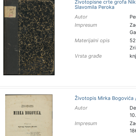
Životopisne crte grofa Ni
Slavomila Peroka
Autor
Pe
Impresum
Za
Ga
Materijalni opis
52 
Zr
Vrsta građe
kn
Životopis Mirka Bogovića /
Autor
De
10.
Impresum
Za
18