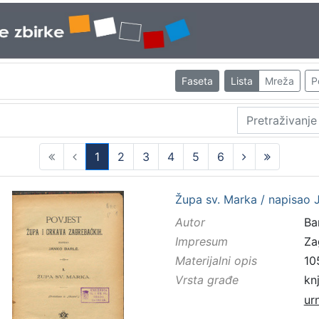
Faseta
Lista
Mreža
P
1
2
3
4
5
6
(current)
Župa sv. Marka / napisao 
Autor
Bar
Impresum
Za
Materijalni opis
10
Vrsta građe
kn
ur