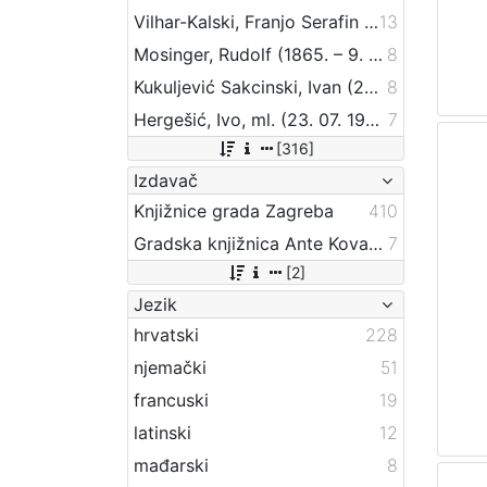
Vilhar-Kalski, Franjo Serafin (5. 1. 1852. – 4. 3. 1928.)
13
Mosinger, Rudolf (1865. – 9. 10. 1918.)
8
Kukuljević Sakcinski, Ivan (29. 5. 1816. – 1. 8. 1889.)
8
Hergešić, Ivo, ml. (23. 07. 1904. – 29. 12. 1977.)
7
[316]
Izdavač
Knjižnice grada Zagreba
410
Gradska knjižnica Ante Kovačića
7
[2]
Jezik
hrvatski
228
njemački
51
francuski
19
latinski
12
mađarski
8