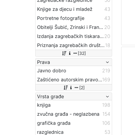
Knjige za djecu i mladež
43
Portretne fotografije
43
Obitelji Šubić, Zrinski i Frankopan
20
Izdanja zagrebačkih tiskara 17. i 18. stoljeća
20
Priznanja zagrebačkih društava
18
[32]
Prava
Javno dobro
219
Zaštićeno autorskim pravom
169
[2]
Vrsta građe
knjiga
198
zvučna građa - neglazbena
154
grafička građa
106
razglednica
53