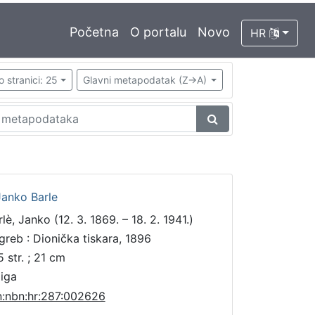
Početna
O portalu
Novo
HR
o stranici: 25
Glavni metapodatak (Z->A)
Janko Barle
lè, Janko (12. 3. 1869. – 18. 2. 1941.)
greb : Dionička tiskara, 1896
5 str. ; 21 cm
jiga
n:nbn:hr:287:002626