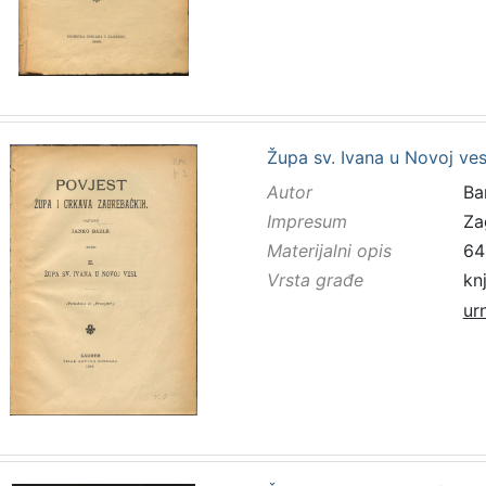
Župa sv. Ivana u Novoj ves
Autor
Bar
Impresum
Za
Materijalni opis
64 
Vrsta građe
kn
ur