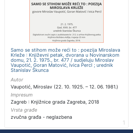
]
Zbirka
Usmeni izvori
1
Samo se stihom može reći to : poezija Miroslava
[
Krleže : Književni petak, dvorana u Novinarskom
1
domu, 21. 2. 1975., br. 477 / sudjeluju Miroslav
]
Vaupotić, Goran Matović, Ivica Percl ; urednik
Stanislav Škunca
Autor
Vaupotić, Miroslav (22. 10. 1925. – 12. 06. 1981.)
Impresum
Zagreb : Knjižnice grada Zagreba, 2018
Vrsta građe
zvučna građa - neglazbena
1