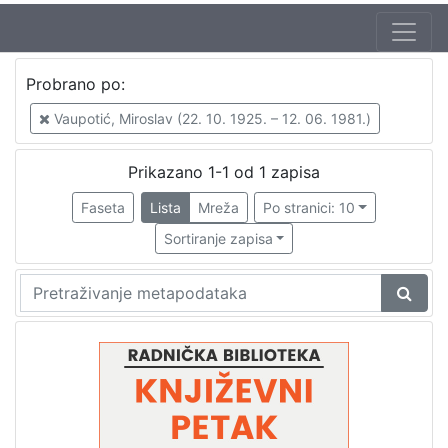
Jezik
Probrano po:
hrvatski
1
Vaupotić, Miroslav (22. 10. 1925. – 12. 06. 1981.)
Prikazano 1-1 od 1 zapisa
[
1
Faseta
Lista
Mreža
Po stranici: 10
]
Sortiranje zapisa
Nakladnička
cjelina
Digitalizirana zagrebačka baština
1
Glasovi Književnog petka
1
[
2