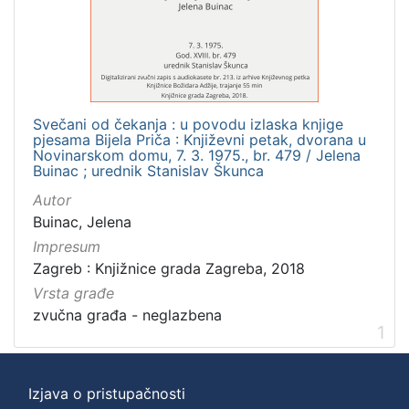
]
Zbirka
Usmeni izvori
1
Svečani od čekanja : u povodu izlaska knjige
pjesama Bijela Priča : Književni petak, dvorana u
[
Novinarskom domu, 7. 3. 1975., br. 479 / Jelena
Buinac ; urednik Stanislav Škunca
1
]
Autor
Buinac, Jelena
Impresum
Zagreb : Knjižnice grada Zagreba, 2018
Vrsta građe
zvučna građa - neglazbena
1
Izjava o pristupačnosti