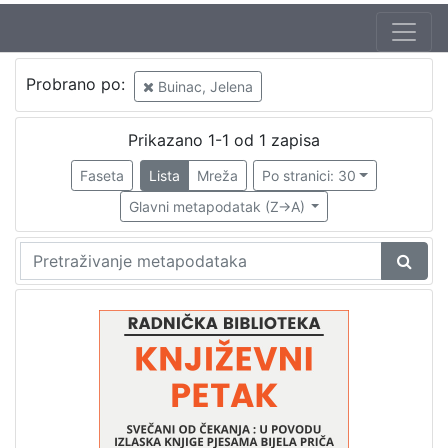
Jezik
Probrano po:
Buinac, Jelena
hrvatski
1
Prikazano 1-1 od 1 zapisa
Faseta
Lista
Mreža
Po stranici: 30
[
1
Glavni metapodatak (Z->A)
]
Nakladnička
cjelina
Digitalizirana zagrebačka baština
1
Glasovi Književnog petka
1
[
2