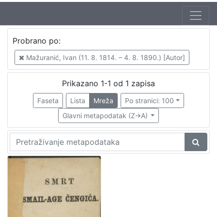
Jezik
Probrano po:
hrvatski
1
Mažuranić, Ivan (11. 8. 1814. – 4. 8. 1890.) [Autor]
Prikazano 1-1 od 1 zapisa
[
1
Faseta
Lista
Mreža
Po stranici: 100
]
Glavni metapodatak (Z->A)
Nakladnička
cjelina
Digitalizirana zagrebačka baština
1
Ilirci
1
[
2