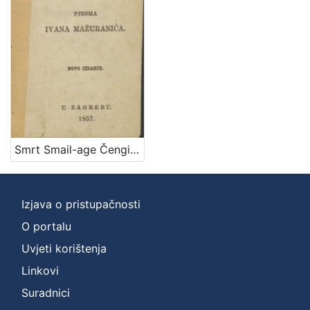
]
Zbirka
Knjige
1
[
1
]
Smrt Smail-age Čengića / pjesma Ivana Mažuranića
Izjava o pristupačnosti
O portalu
Uvjeti korištenja
Linkovi
Suradnici