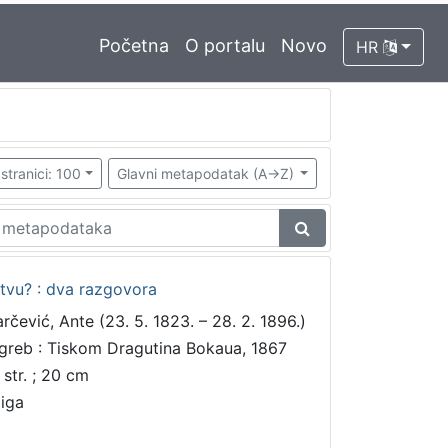
Početna
O portalu
Novo
HR
stranici: 100
Glavni metapodatak (A->Z)
tstvu? : dva razgovora
arčević, Ante (23. 5. 1823. – 28. 2. 1896.)
greb : Tiskom Dragutina Bokaua, 1867
 str. ; 20 cm
jiga