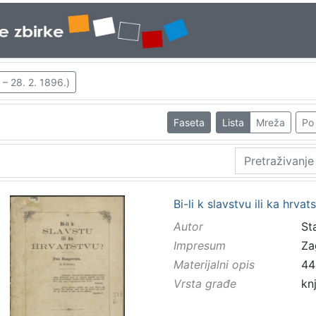
 – 28. 2. 1896.)
Faseta
Lista
Mreža
Po 
Bi-li k slavstvu ili ka hrva
Autor
St
Impresum
Za
Materijalni opis
44
Vrsta građe
kn