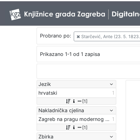
Probrano po:
Starčević, Ante (23. 5. 1823.
Prikazano 1-1 od 1 zapisa
Jezik
hrvatski
1
[1]
Nakladnička cjelina
Zagreb na pragu modernog doba
1
[1]
Zbirka