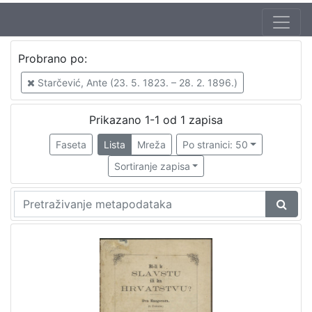
Jezik
Probrano po:
hrvatski
1
Starčević, Ante (23. 5. 1823. – 28. 2. 1896.)
Prikazano 1-1 od 1 zapisa
[
1
Faseta
Lista
Mreža
Po stranici: 50
]
Sortiranje zapisa
Nakladnička
cjelina
Zagreb na pragu modernog doba
1
[
1
]