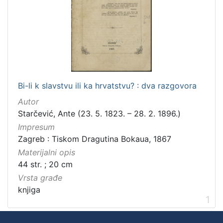
Zbirka
Knjige
1
[
1
Bi-li k slavstvu ili ka hrvatstvu? : dva razgovora
]
Autor
Starčević, Ante (23. 5. 1823. – 28. 2. 1896.)
Impresum
Zagreb : Tiskom Dragutina Bokaua, 1867
Materijalni opis
44 str. ; 20 cm
Vrsta građe
knjiga
1