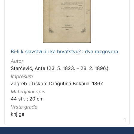
Zbirka
Knjige
1
[
1
Bi-li k slavstvu ili ka hrvatstvu? : dva razgovora
]
Autor
Starčević, Ante (23. 5. 1823. – 28. 2. 1896.)
Impresum
Zagreb : Tiskom Dragutina Bokaua, 1867
Materijalni opis
44 str. ; 20 cm
Vrsta građe
knjiga
1