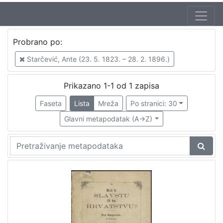
Jezik
Probrano po:
hrvatski
1
Starčević, Ante (23. 5. 1823. – 28. 2. 1896.)
Prikazano 1-1 od 1 zapisa
[
1
Faseta
Lista
Mreža
Po stranici: 30
]
Glavni metapodatak (A->Z)
Nakladnička
cjelina
Zagreb na pragu modernog doba
1
[
1
]