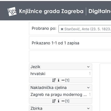
Probrano po:
Starčević, Ante (23. 5. 1823.
Prikazano 1-1 od 1 zapisa
Jezik
hrvatski
1
[1]
Nakladnička cjelina
Zagreb na pragu modernog doba
1
[1]
Zbirka