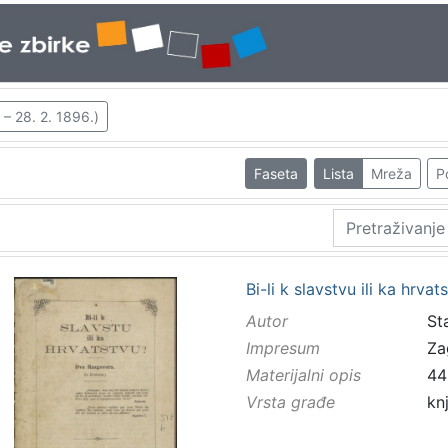
 – 28. 2. 1896.)
Faseta
Lista
Mreža
P
Bi-li k slavstvu ili ka hrva
Autor
St
Impresum
Za
Materijalni opis
44
Vrsta građe
kn