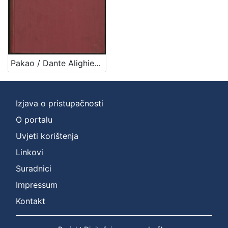
Pakao / Dante Alighieri ; preveo i protumačio Izidor Kršnjavi ; urešeno s 32 slike Mirka Račkoga
Izjava o pristupačnosti
O portalu
Uvjeti korištenja
Linkovi
Suradnici
Impressum
Kontakt