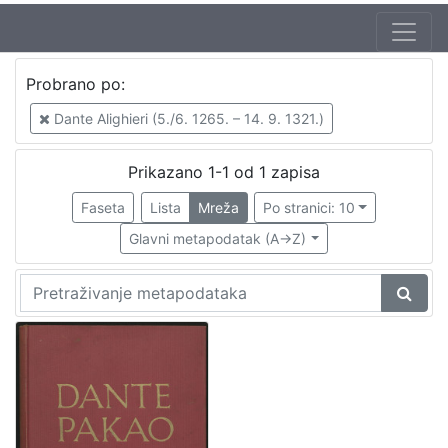
Jezik
Probrano po:
hrvatski
1
Dante Alighieri (5./6. 1265. – 14. 9. 1321.)
Prikazano 1-1 od 1 zapisa
[
1
Faseta
Lista
Mreža
Po stranici: 10
]
Glavni metapodatak (A->Z)
Zbirka
Knjige
1
[
1
]