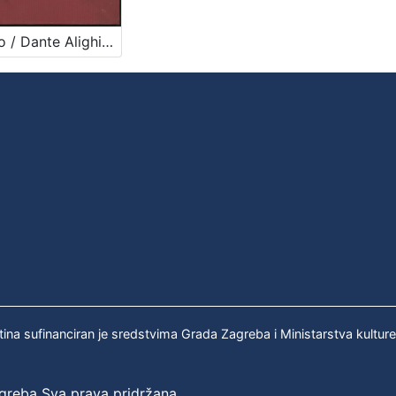
Pakao / Dante Alighieri ; preveo i protumačio Izidor Kršnjavi ; urešeno s 32 slike Mirka Račkoga
tina sufinanciran je sredstvima Grada Zagreba i Ministarstva kultur
agreba Sva prava pridržana