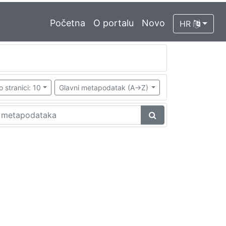
Početna
O portalu
Novo
HR
o stranici: 10
Glavni metapodatak (A->Z)