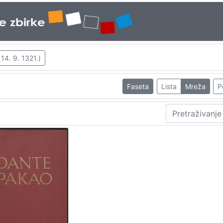
 14. 9. 1321.)
Faseta
Lista
Mreža
P