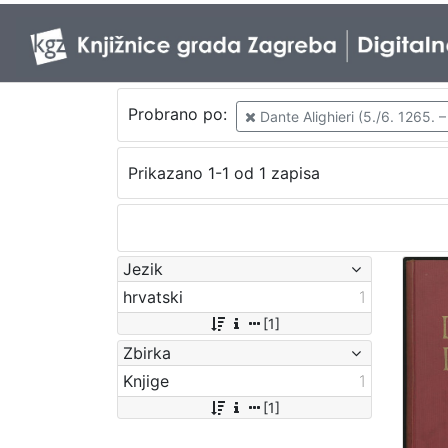
Probrano po:
Dante Alighieri (5./6. 1265. –
Prikazano 1-1 od 1 zapisa
Jezik
hrvatski
1
[1]
Zbirka
Knjige
1
[1]