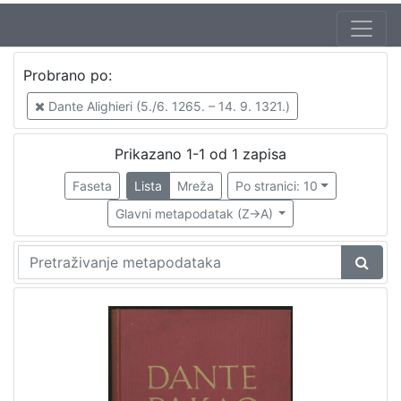
Jezik
Probrano po:
hrvatski
1
Dante Alighieri (5./6. 1265. – 14. 9. 1321.)
Prikazano 1-1 od 1 zapisa
[
1
Faseta
Lista
Mreža
Po stranici: 10
]
Glavni metapodatak (Z->A)
Zbirka
Knjige
1
[
1
]