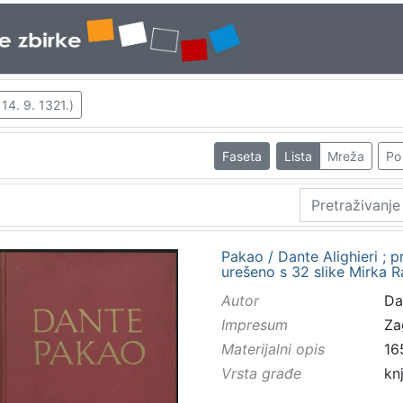
 14. 9. 1321.)
Faseta
Lista
Mreža
Po 
Pakao / Dante Alighieri ; p
urešeno s 32 slike Mirka 
Autor
Dan
Impresum
Za
Materijalni opis
165
Vrsta građe
kn