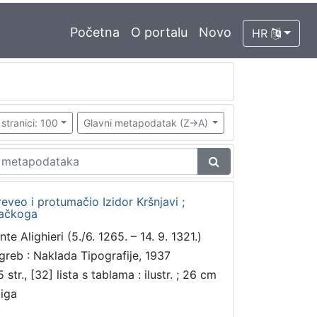
Početna
O portalu
Novo
HR
stranici: 100
Glavni metapodatak (Z->A)
reveo i protumačio Izidor Kršnjavi ;
Račkoga
te Alighieri (5./6. 1265. – 14. 9. 1321.)
greb : Naklada Tipografije, 1937
 str., [32] lista s tablama : ilustr. ; 26 cm
jiga