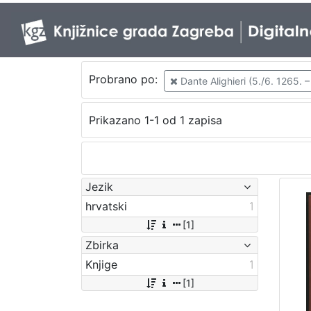
Probrano po:
Dante Alighieri (5./6. 1265. –
Prikazano 1-1 od 1 zapisa
Jezik
hrvatski
1
[1]
Zbirka
Knjige
1
[1]