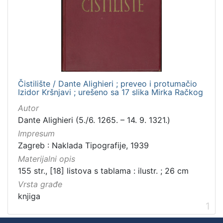
Čistilište / Dante Alighieri ; preveo i protumačio
Izidor Kršnjavi ; urešeno sa 17 slika Mirka Račkog
Autor
Dante Alighieri (5./6. 1265. – 14. 9. 1321.)
Impresum
Zagreb : Naklada Tipografije, 1939
Materijalni opis
155 str., [18] listova s tablama : ilustr. ; 26 cm
Vrsta građe
knjiga
1