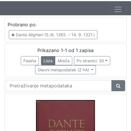
Jezik
Probrano po:
hrvatski
1
Dante Alighieri (5./6. 1265. – 14. 9. 1321.)
Prikazano 1-1 od 1 zapisa
[
1
Faseta
Lista
Mreža
Po stranici: 30
]
Glavni metapodatak (Z->A)
Zbirka
Knjige
1
[
1
]