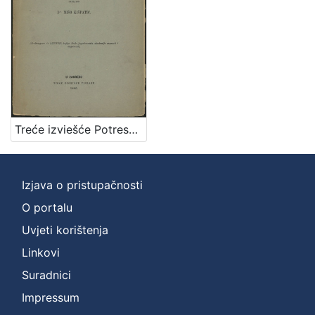
]
Zbirka
Knjige
1
[
Treće izviešće Potresnoga odbora za godinu 1885. / sastavio Mišo Kišpatić
1
]
Izjava o pristupačnosti
O portalu
Uvjeti korištenja
Linkovi
Suradnici
Impressum