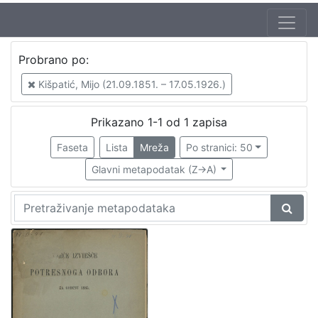
Jezik
Probrano po:
hrvatski
1
Kišpatić, Mijo (21.09.1851. – 17.05.1926.)
Prikazano 1-1 od 1 zapisa
[
1
Faseta
Lista
Mreža
Po stranici: 50
]
Glavni metapodatak (Z->A)
Nakladnička
cjelina
Zagreb na pragu modernog doba
1
Zagrebački potres
1
[
2