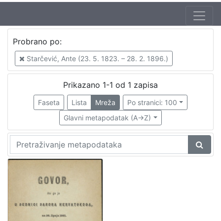
Jezik
Probrano po:
hrvatski
1
Starčević, Ante (23. 5. 1823. – 28. 2. 1896.)
Prikazano 1-1 od 1 zapisa
[
1
Faseta
Lista
Mreža
Po stranici: 100
]
Glavni metapodatak (A->Z)
Nakladnička
cjelina
Zagreb na pragu modernog doba
1
[
1
]