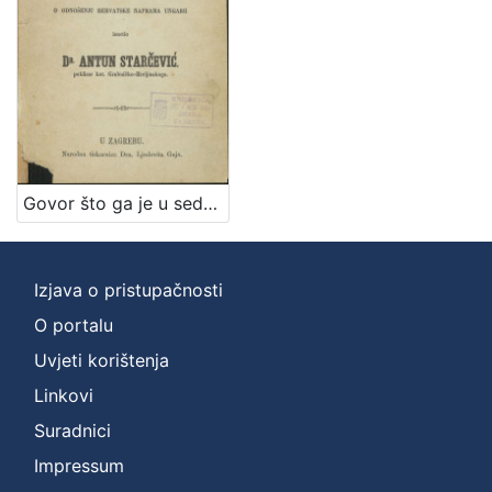
Zbirka
Knjige
1
[
1
]
Govor što ga je u sednici sabora hervatskoga, na 26. lipnja 1861. o donošenju Hrvatske naprama Ungarii izustio dr. Antun Starčević poklisar kot. Grobničko-Hreljinskoga
Izjava o pristupačnosti
O portalu
Uvjeti korištenja
Linkovi
Suradnici
Impressum