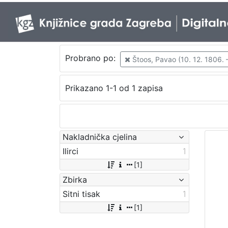
Probrano po:
Štoos, Pavao (10. 12. 1806. –
Prikazano 1-1 od 1 zapisa
Nakladnička cjelina
Ilirci
1
[1]
Zbirka
Sitni tisak
1
[1]