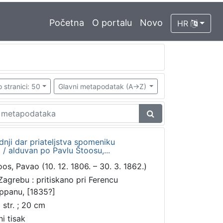
Početna
O portalu
Novo
HR
 stranici: 50
Glavni metapodatak (A->Z)
nji dar priateljstva spomeniku
 / alduvan po Pavlu Štoosu,...
oos, Pavao (10. 12. 1806. – 30. 3. 1862.)
Zagrebu : pritiskano pri Ferencu
ppanu, [1835?]
 str. ; 20 cm
ni tisak