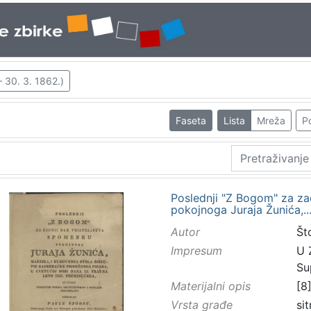
 30. 3. 1862.)
Faseta
Lista
Mreža
Po
Poslednji "Z Bogom" za zad
pokojnoga Juraja Žunića,...
Autor
Št
Impresum
U 
Su
Materijalni opis
[8]
Vrsta građe
sit