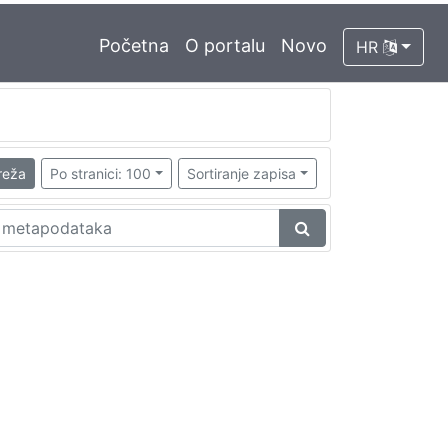
Početna
O portalu
Novo
HR
reža
Po stranici: 100
Sortiranje zapisa