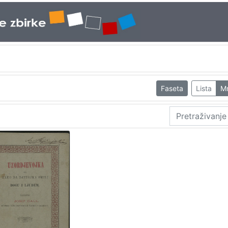
Faseta
Lista
M