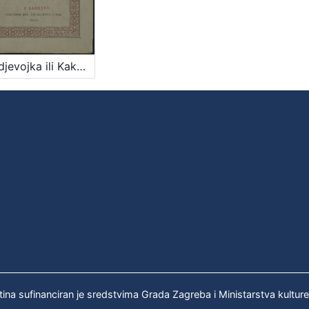
Uzordjevojka ili Kako da djevojka omili Bogu i ljudem / sastavio Josip Gall
tina sufinanciran je sredstvima Grada Zagreba i Ministarstva kultur