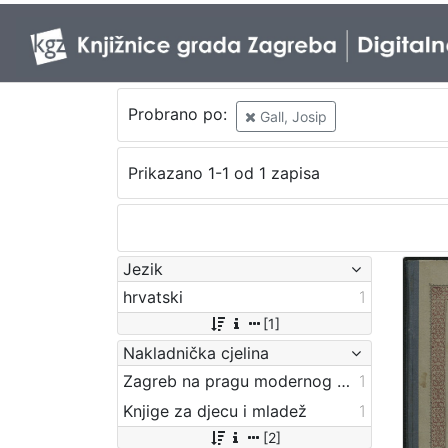
Probrano po:
Gall, Josip
Prikazano 1-1 od 1 zapisa
Jezik
hrvatski
1
[1]
Nakladnička cjelina
Zagreb na pragu modernog doba
1
Knjige za djecu i mladež
1
[2]