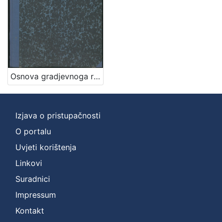
]
Zbirka
Knjige
1
Osnova gradjevnoga reda za slob. i kralj. glavni grad Zagreb / sastavio gradski viećnik Adolf Hudovski po nalogu gradskoga načelnika Adolfa Mošinsky-a
[
1
]
Izjava o pristupačnosti
O portalu
Uvjeti korištenja
Linkovi
Suradnici
Impressum
Kontakt