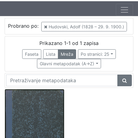
Jezik
Probrano po:
Hudovski, Adolf (1828 – 29. 9. 1900.)
hrvatski
1
Prikazano 1-1 od 1 zapisa
Faseta
Lista
Mreža
Po stranici: 25
[
1
Glavni metapodatak (A->Z)
]
Nakladnička
cjelina
Zagreb na pragu modernog doba
1
Propisi Gradskog poglavarstva
1
[
2